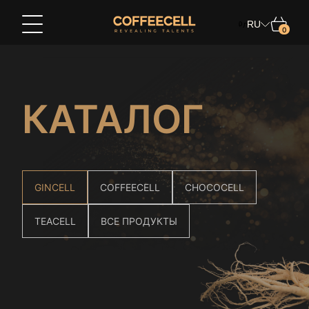
RU
0
Делайте покупки в
Выберите страну
КАТАЛОГ
Язык
Русский
GINCELL
COFFEECELL
CHOCOCELL
TEACELL
ВСЕ ПРОДУКТЫ